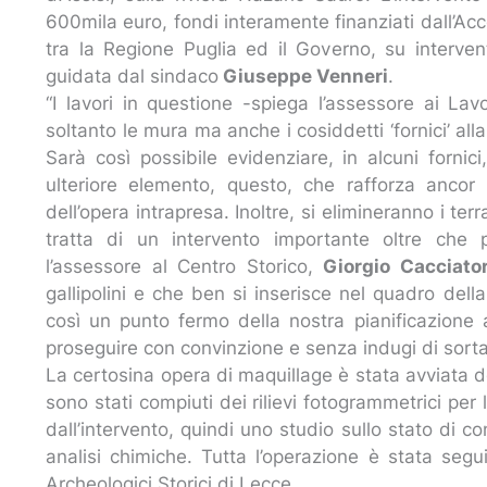
600mila euro, fondi interamente finanziati dall’
tra la Regione Puglia ed il Governo, su interve
guidata dal sindaco
Giuseppe Venneri
.
“I lavori in questione -spiega l’assessore ai Lav
soltanto le mura ma anche i cosiddetti ‘fornici’ all
Sarà così possibile evidenziare, in alcuni fornic
ulteriore elemento, questo, che rafforza ancor
dell’opera intrapresa. Inoltre, si elimineranno i ter
tratta di un intervento importante oltre che 
l’assessore al Centro Storico,
Giorgio Cacciator
gallipolini e che ben si inserisce nel quadro dell
così un punto fermo della nostra pianificazione a
proseguire con convinzione e senza indugi di sorta
La certosina opera di maquillage è stata avviata d
sono stati compiuti dei rilievi fotogrammetrici per 
dall’intervento, quindi uno studio sullo stato di 
analisi chimiche. Tutta l’operazione è stata segu
Archeologici Storici di Lecce.