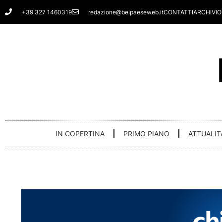
Vai
+39 327 1460319
redazione@belpaeseweb.it
CONTATTI
ARCHIVIO
al
contenuto
IN COPERTINA
PRIMO PIANO
ATTUALIT