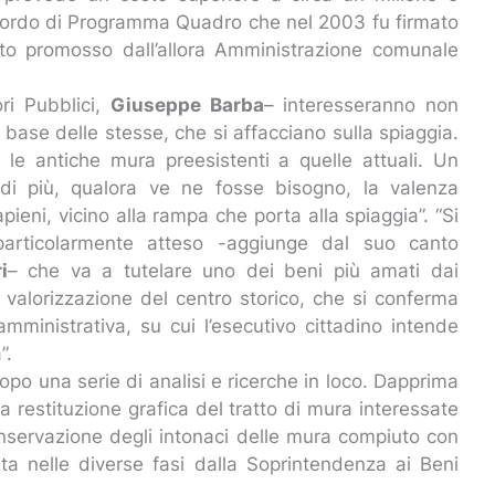
Accordo di Programma Quadro che nel 2003 fu firmato
nto promosso dall’allora Amministrazione comunale
ori Pubblici,
Giuseppe Barba
– interesseranno non
a base delle stesse, che si affacciano sulla spiaggia.
i, le antiche mura preesistenti a quelle attuali. Un
 di più, qualora ve ne fosse bisogno, la valenza
rapieni, vicino alla rampa che porta alla spiaggia”. “Si
particolarmente atteso -aggiunge dal suo canto
i
– che va a tutelare uno dei beni più amati dai
a valorizzazione del centro storico, che si conferma
mministrativa, su cui l’esecutivo cittadino intende
”.
opo una serie di analisi e ricerche in loco. Dapprima
la restituzione grafica del tratto di mura interessate
conservazione degli intonaci delle mura compiuto con
ita nelle diverse fasi dalla Soprintendenza ai Beni