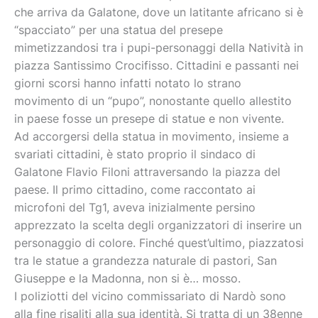
che arriva da Galatone, dove un latitante africano si è
“spacciato” per una statua del presepe
mimetizzandosi tra i pupi-personaggi della Natività in
piazza Santissimo Crocifisso. Cittadini e passanti nei
giorni scorsi hanno infatti notato lo strano
movimento di un “pupo”, nonostante quello allestito
in paese fosse un presepe di statue e non vivente.
Ad accorgersi della statua in movimento, insieme a
svariati cittadini, è stato proprio il sindaco di
Galatone Flavio Filoni attraversando la piazza del
paese. Il primo cittadino, come raccontato ai
microfoni del Tg1, aveva inizialmente persino
apprezzato la scelta degli organizzatori di inserire un
personaggio di colore. Finché quest’ultimo, piazzatosi
tra le statue a grandezza naturale di pastori, San
Giuseppe e la Madonna, non si è… mosso.
I poliziotti del vicino commissariato di Nardò sono
alla fine risaliti alla sua identità. Si tratta di un 38enne