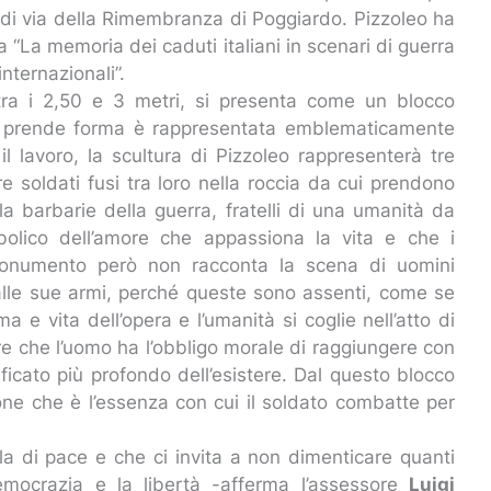
la di via della Rimembranza di Poggiardo. Pizzoleo ha
 “La memoria dei caduti italiani in scenari di guerra
nternazionali”.
 tra i 2,50 e 3 metri, si presenta come un blocco
o e prende forma è rappresentata emblematicamente
il lavoro, la scultura di Pizzoleo rappresenterà tre
e soldati fusi tra loro nella roccia da cui prendono
 la barbarie della guerra, fratelli di una umanità da
bolico dell’amore che appassiona la vita e che i
Il monumento però non racconta la scena di uomini
lle sue armi, perché queste sono assenti, come se
 e vita dell’opera e l’umanità si coglie nell’atto di
lore che l’uomo ha l’obbligo morale di raggiungere con
ificato più profondo dell’esistere. Dal questo blocco
ione che è l’essenza con cui il soldato combatte per
la di pace e che ci invita a non dimenticare quanti
democrazia e la libertà -afferma l’assessore
Luigi