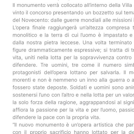
Il monumento verrà collocato all’interno della Vil
vinto il concorso presentando un bozzetto sul tema
del Novecento: dalle guerre mondiali alle missioni i
L’opera finale raggiungerà un’altezza compresa
monolitico e la terra di cui l’uomo è impastat
dalla nostra pietra leccese. Una volta terminato 
figure drammaticamente espressive; si tratta di tr
vita, uniti nella lotta per la sopravvivenza contro
difendere. Tre uomini, tre come il numero sim
protagonisti dell’opera lottano per salvarla. 
morenti e non è nemmeno un inno alla guerra o a
fossero state deposte. Soldati e uomini sono anima
sostenersi l’uno con l’altro e nella lotta per un va
la solo forza della ragione, aggrappandosi al sign
affiora la passione per la vita e per l’uomo, pass
difendere la pace con la propria vita.
“Il nuovo monumento è un’opera artistica che par
con il proprio sacrificio hanno lottato per la 