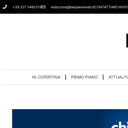
Vai
+39 327 1460319
redazione@belpaeseweb.it
CONTATTI
ARCHIVIO
al
contenuto
IN COPERTINA
PRIMO PIANO
ATTUALIT