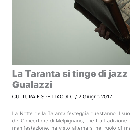
La Taranta si tinge di jaz
Gualazzi
CULTURA E SPETTACOLO
/
2 Giugno 2017
La Notte della Taranta festeggia quest’anno il s
del Concertone di Melpignano, che tra tradizione 
manifestazione, ha visto alternarsi nel ruolo di 