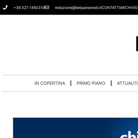
Vai
+39 327 1460319
redazione@belpaeseweb.it
CONTATTI
ARCHIVIO
al
contenuto
IN COPERTINA
PRIMO PIANO
ATTUALIT