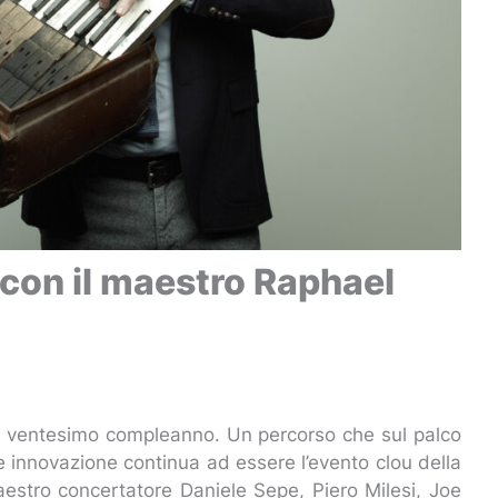
z con il maestro Raphael
uo ventesimo compleanno. Un percorso che sul palco
e innovazione continua ad essere l’evento clou della
maestro concertatore Daniele Sepe, Piero Milesi, Joe