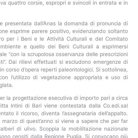
va quattro corsie, espropri e svincoli in entrata e in
iene presentata dall’Anas la domanda di pronuncia di
one esprime parere positivo, evidenziando soltanto
ro per i Beni e le Attività Culturali e del Comitato
Ambiente e quello dei Beni Culturali a esprimersi
ale “con la scrupolosa osservanza delle prescrizioni
”. Dai rilievi effettuati si escludono emergenze di
n corso d’opera reperti paleontologici. Si sottolinea,
con l’utilizzo di vegetazione appropriata e uso di
giata.
er la progettazione esecutiva di importo pari a circa
tta Intini di Bari viene contestata dalla Co.edi.sal
ato il ricorso, diventa l’assegnataria dell’appalto.
l marzo di quest’anno si viene a sapere che per far
alberi di ulivo. Scoppia la mobilitazione nazionale
sono censiti dalla Regione Puglia. Si convocano più