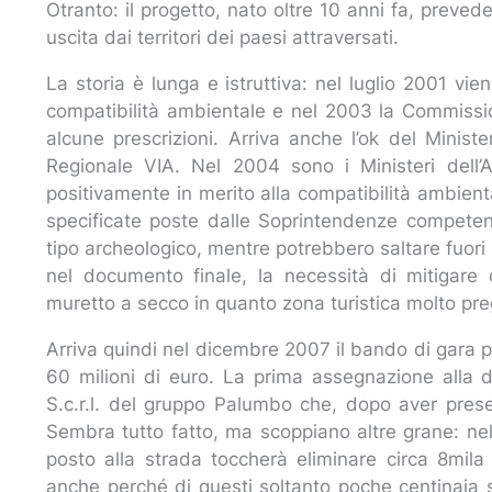
Otranto: il progetto, nato oltre 10 anni fa, prevede
uscita dai territori dei paesi attraversati.
La storia è lunga e istruttiva: nel luglio 2001 v
compatibilità ambientale e nel 2003 la Commissi
alcune prescrizioni. Arriva anche l’ok del Ministe
Regionale VIA. Nel 2004 sono i Ministeri dell’
positivamente in merito alla compatibilità ambient
specificate poste dalle Soprintendenze competenti
tipo archeologico, mentre potrebbero saltare fuori i
nel documento finale, la necessità di mitigare 
muretto a secco in quanto zona turistica molto pre
Arriva quindi nel dicembre 2007 il bando di gara p
60 milioni di euro. La prima assegnazione alla di
S.c.r.l. del gruppo Palumbo che, dopo aver present
Sembra tutto fatto, ma scoppiano altre grane: ne
posto alla strada toccherà eliminare circa 8mila 
anche perché di questi soltanto poche centinaia 