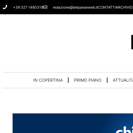
Vai
+39 327 1460319
redazione@belpaeseweb.it
CONTATTI
ARCHIVIO
al
contenuto
IN COPERTINA
PRIMO PIANO
ATTUALIT