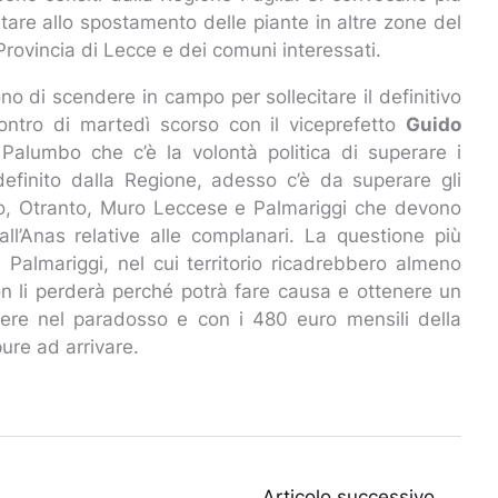
rtare allo spostamento delle piante in altre zone del
a Provincia di Lecce e dei comuni interessati.
no di scendere in campo per sollecitare il definitivo
ncontro di martedì scorso con il viceprefetto
Guido
 Palumbo che c’è la volontà politica di superare i
 definito dalla Regione, adesso c’è da superare gli
ano, Otranto, Muro Leccese e Palmariggi che devono
all’Anas relative alle complanari. La questione più
 Palmariggi, nel cui territorio ricadrebbero almeno
non li perderà perché potrà fare causa e ottenere un
ivere nel paradosso e con i 480 euro mensili della
pure ad arrivare.
Articolo successivo
→