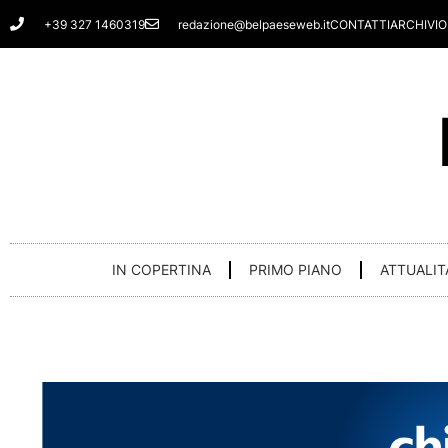
Vai
+39 327 1460319
redazione@belpaeseweb.it
CONTATTI
ARCHIVIO
al
contenuto
IN COPERTINA
PRIMO PIANO
ATTUALIT