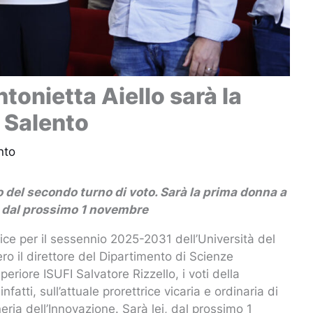
tonietta Aiello sarà la
l Salento
nto
lio del secondo turno di voto. Sarà la prima donna a
rà dal prossimo 1 novembre
ice per il sessennio 2025-2031 dell’Università del
vero il direttore del Dipartimento di Scienze
periore ISUFI Salvatore Rizzello, i voti della
atti, sull’attuale prorettrice vicaria e ordinaria di
eria dell’Innovazione. Sarà lei, dal prossimo 1