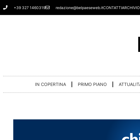
Vai
+39 327 1460319
redazione@belpaeseweb.it
CONTATTI
ARCHIVIO
al
contenuto
IN COPERTINA
PRIMO PIANO
ATTUALIT