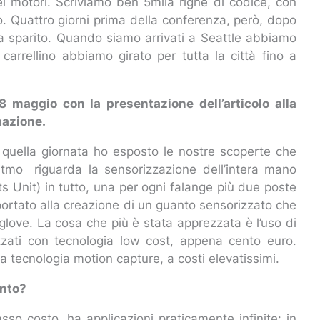
ei motori. Scriviamo ben 5mila righe di codice, con
oro. Quattro giorni prima della conferenza, però, dopo
ra sparito. Quando siamo arrivati a Seattle abbiamo
carrellino abbiamo girato per tutta la città fino a
28 maggio con la presentazione dell’articolo alla
mazione.
In quella giornata ho esposto le nostre scoperte che
ritmo riguarda la sensorizzazione dell’intera mano
s Unit) in tutto, una per ogni falange più due poste
 portato alla creazione di un guanto sensorizzato che
glove. La cosa che più è stata apprezzata è l’uso di
zati con tecnologia low cost, appena cento euro.
a tecnologia motion capture, a costi elevatissimi.
anto?
so costo, ha applicazioni praticamente infinite: in