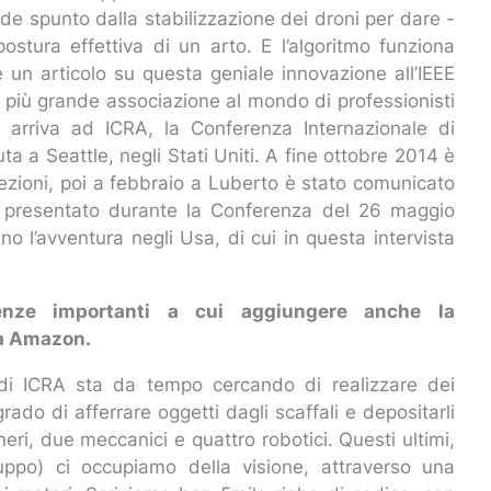
de spunto dalla stabilizzazione dei droni per dare -
ostura effettiva di un arto. E l’algoritmo funziona
 un articolo su questa geniale innovazione all’IEEE
 la più grande associazione al mondo di professionisti
si arriva ad ICRA, la Conferenza Internazionale di
 a Seattle, negli Stati Uniti. A fine ottobre 2014 è
elezioni, poi a febbraio a Luberto è stato comunicato
re presentato durante la Conferenza del 26 maggio
ino l’avventura negli Usa, di cui in questa intervista
ienze importanti a cui aggiungere anche la
da Amazon.
 di ICRA sta da tempo cercando di realizzare dei
rado di afferrare oggetti dagli scaffali e depositarli
eri, due meccanici e quattro robotici. Questi ultimi,
ruppo) ci occupiamo della visione, attraverso una