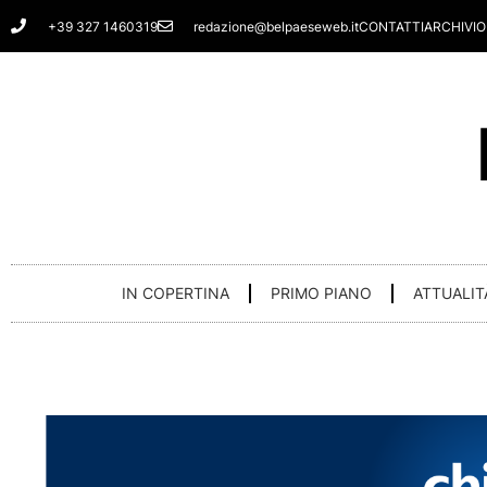
Vai
+39 327 1460319
redazione@belpaeseweb.it
CONTATTI
ARCHIVIO
al
contenuto
IN COPERTINA
PRIMO PIANO
ATTUALIT