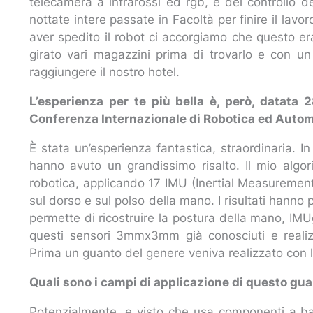
telecamera a infrarossi ed rgb, e del controllo d
nottate intere passate in Facoltà per finire il lav
aver spedito il robot ci accorgiamo che questo e
girato vari magazzini prima di trovarlo e con un 
raggiungere il nostro hotel.
L’esperienza per te più bella è, però, datata 
Conferenza Internazionale di Robotica ed Auto
È stata un’esperienza fantastica, straordinaria. 
hanno avuto un grandissimo risalto. Il mio algo
robotica, applicando 17 IMU (Inertial Measurement
sul dorso e sul polso della mano. I risultati hanno
permette di ricostruire la postura della mano, IMU
questi sensori 3mmx3mm già conosciuti e realiz
Prima un guanto del genere veniva realizzato con l
Quali sono i campi di applicazione di questo gu
Potenzialmente, e visto che usa componenti a bas