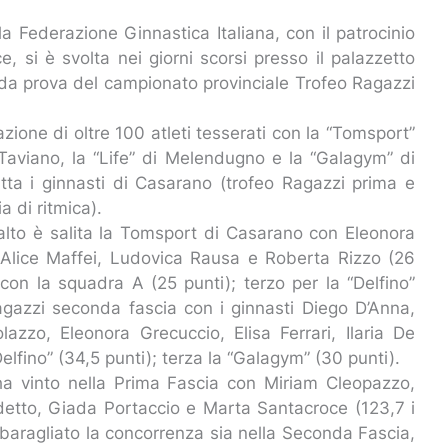
a Federazione Ginnastica Italiana, con il patrocinio
e, si è svolta nei giorni scorsi presso il palazzetto
da prova del campionato provinciale Trofeo Ragazzi
zione di oltre 100 atleti tesserati con la “Tomsport”
i Taviano, la “Life” di Melendugno e la “Galagym” di
atta i ginnasti di Casarano (trofeo Ragazzi prima e
a di ritmica).
 alto è salita la Tomsport di Casarano con Eleonora
Alice Maffei, Ludovica Rausa e Roberta Rizzo (26
 con la squadra A (25 punti); terzo per la “Delfino”
agazzi seconda fascia con i ginnasti Diego D’Anna,
azzo, Eleonora Grecuccio, Elisa Ferrari, Ilaria De
elfino” (34,5 punti); terza la “Galagym” (30 punti).
o ha vinto nella Prima Fascia con Miriam Cleopazzo,
detto, Giada Portaccio e Marta Santacroce (123,7 i
 sbaragliato la concorrenza sia nella Seconda Fascia,