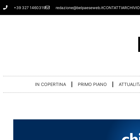
Vai
+39 327 1460319
redazione@belpaeseweb.it
CONTATTI
ARCHIVIO
al
contenuto
IN COPERTINA
PRIMO PIANO
ATTUALIT