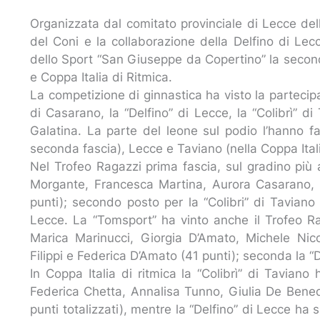
Organizzata dal comitato provinciale di Lecce dell
del Coni e la collaborazione della Delfino di Lecc
dello Sport “San Giuseppe da Copertino” la secon
e Coppa Italia di Ritmica.
La competizione di ginnastica ha visto la partecipa
di Casarano, la “Delfino” di Lecce, la “Colibrì” d
Galatina. La parte del leone sul podio l’hanno f
seconda fascia), Lecce e Taviano (nella Coppa Itali
Nel Trofeo Ragazzi prima fascia, sul gradino più
Morgante, Francesca Martina, Aurora Casarano, 
punti); secondo posto per la “Colibri” di Taviano
Lecce. La “Tomsport” ha vinto anche il Trofeo R
Marica Marinucci, Giorgia D’Amato, Michele Nicol
Filippi e Federica D’Amato (41 punti); seconda la “D
In Coppa Italia di ritmica la “Colibrì” di Tavian
Federica Chetta, Annalisa Tunno, Giulia De Bene
punti totalizzati), mentre la “Delfino” di Lecce ha