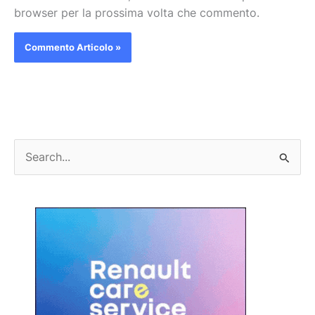
browser per la prossima volta che commento.
C
e
r
c
a
: