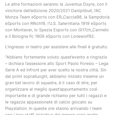
Le altre formazioni saranno la Juventus Dsyre, con il
vincitore dell’edizione 2020/2021 Danipitbull, l’AC
Monza Team eSports con ER_Caccia98, la Sampdoria
eSports con RRich19, l’U.S. Salernitana 1919 eSports
con Montaxer, lo Spezia Esports con Gl17ch_Carmelo
e il Bologna Fc 1909 eSports con Lonewolf92.
L’ingresso in teatro per assistere alle finali è gratuito.
“Abbiano fortemente voluto quest’evento e ringrazio
– dichiara l’assessore allo Sport Paolo Foresio – Lega
Serie A ed Infront per aver scelto la nostra città. Sin
dai primi sopralluoghi, abbiamo iniziato insieme un
gran bel lavoro di squadra, è il caso di dire, per
organizzare al meglio quest’appuntamento così
importante e di grande richiamo per tutti i ragazzi e
le ragazze appassionate di calcio giocato su
Playstation. In queste ore stanno arrivando i team
con i loro staff. Iniziative del genere sono molto