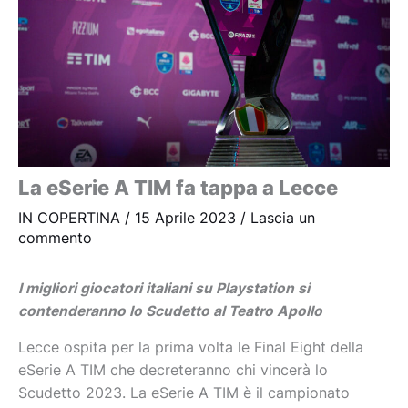
La eSerie A TIM fa tappa a Lecce
IN COPERTINA
/
15 Aprile 2023
/
Lascia un
commento
I migliori giocatori italiani su Playstation si
contenderanno lo Scudetto al Teatro Apollo
Lecce ospita per la prima volta le Final Eight della
eSerie A TIM che decreteranno chi vincerà lo
Scudetto 2023. La eSerie A TIM è il campionato