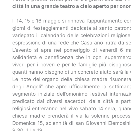
città in una grande teatro a cielo aperto per onor
Il 14, 15 e 16 maggio si rinnova l’appuntamento con 
giorni di festeggiamenti dedicata al santo patr
variegato il calendario delle celebrazioni religiose
espressione di una fede che Casarano nutra da sem
L’evento si apre nel pomeriggio di venerdì 6 
solidarietà e beneficenza che in ogni supermerc
viveri per i poveri e per le famiglie più bisognos
quanti hanno bisogno di un concreto aiuto sarà la C
Le note dell’organo della chiesa madre risuone
degli Angeli” che apre ufficialmente la settiman
segmento iniziale dell’omonimo festival internazi
predicato dai diversi sacerdoti della città a par
religiosi entreranno nel vivo sabato 14 sera, qua
chiesa madre prenderà il via la solenne processio
Domenica 15, solennità di san Giovanni Elemosini
9.30, 11 e 19.