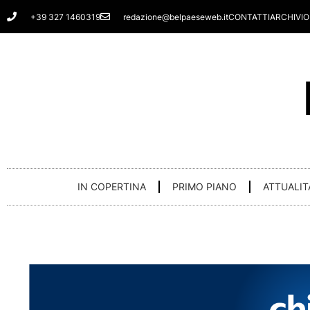
Vai
+39 327 1460319
redazione@belpaeseweb.it
CONTATTI
ARCHIVIO
al
contenuto
IN COPERTINA
PRIMO PIANO
ATTUALIT