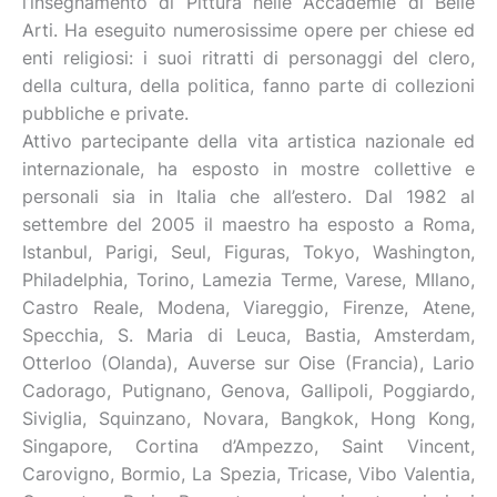
l’insegnamento di Pittura nelle Accademie di Belle
Arti. Ha eseguito numerosissime opere per chiese ed
enti religiosi: i suoi ritratti di personaggi del clero,
della cultura, della politica, fanno parte di collezioni
pubbliche e private.
Attivo partecipante della vita artistica nazionale ed
internazionale, ha esposto in mostre collettive e
personali sia in Italia che all’estero. Dal 1982 al
settembre del 2005 il maestro ha esposto a Roma,
Istanbul, Parigi, Seul, Figuras, Tokyo, Washington,
Philadelphia, Torino, Lamezia Terme, Varese, MIlano,
Castro Reale, Modena, Viareggio, Firenze, Atene,
Specchia, S. Maria di Leuca, Bastia, Amsterdam,
Otterloo (Olanda), Auverse sur Oise (Francia), Lario
Cadorago, Putignano, Genova, Gallipoli, Poggiardo,
Siviglia, Squinzano, Novara, Bangkok, Hong Kong,
Singapore, Cortina d’Ampezzo, Saint Vincent,
Carovigno, Bormio, La Spezia, Tricase, Vibo Valentia,