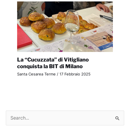
La “Cucuzzata” di Vitigliano
conquista la BIT di Milano
Santa Cesarea Terme
/
17 Febbraio 2025
C
e