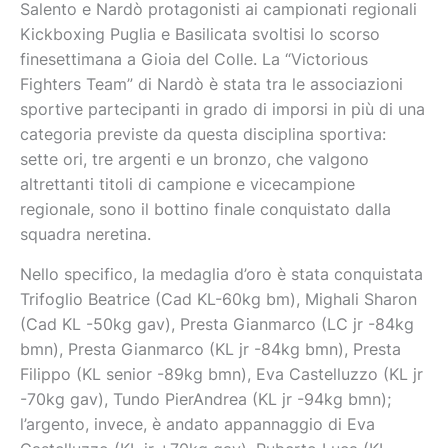
Salento e Nardò protagonisti ai campionati regionali
Kickboxing Puglia e Basilicata svoltisi lo scorso
finesettimana a Gioia del Colle. La “Victorious
Fighters Team” di Nardò è stata tra le associazioni
sportive partecipanti in grado di imporsi in più di una
categoria previste da questa disciplina sportiva:
sette ori, tre argenti e un bronzo, che valgono
altrettanti titoli di campione e vicecampione
regionale, sono il bottino finale conquistato dalla
squadra neretina.
Nello specifico, la medaglia d’oro è stata conquistata
Trifoglio Beatrice (Cad KL-60kg bm), Mighali Sharon
(Cad KL -50kg gav), Presta Gianmarco (LC jr -84kg
bmn), Presta Gianmarco (KL jr -84kg bmn), Presta
Filippo (KL senior -89kg bmn), Eva Castelluzzo (KL jr
-70kg gav), Tundo PierAndrea (KL jr -94kg bmn);
l’argento, invece, è andato appannaggio di Eva