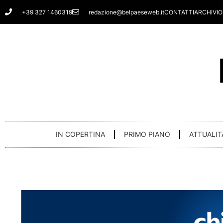
Vai
+39 327 1460319
redazione@belpaeseweb.it
CONTATTI
ARCHIVIO
al
contenuto
IN COPERTINA
PRIMO PIANO
ATTUALIT