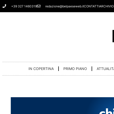
Vai
+39 327 1460319
redazione@belpaeseweb.it
CONTATTI
ARCHIVIO
al
contenuto
IN COPERTINA
PRIMO PIANO
ATTUALIT