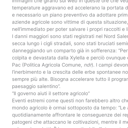
immagini che girano sul web in queste ore che vedo
temperature aggravano ed accelerano la portata de
e necessario un piano preventivo da adottare prima 
aziende agricole sono vittime di questa situazione,
nell’immediato per poter salvare i propri raccolti e l
I danni maggiori sono stati registrati nel Nord Sal
secca lungo i cigli stradali, sono stati bruciati sem
danneggiando un comparto già in sofferenza: “Per 
colpita e devastata dalla Xylella e perciò ovunque
Pac (Politica Agricola Comune,
ndr
). I campi devo
l’inerbimento e la crescita delle erbe spontanee 
sempre più alte. Bisogna accelerare tutto il progra
paesaggio salentino”.
“Il governo aiuti il settore agricolo”
Eventi estremi come questi non farebbero altro che 
mondo agricolo è ormai sottoposto da tempo: “Le
quotidianamente affrontare le conseguenze dei rep
patogeni che attaccano le coltivazioni, mentre il m