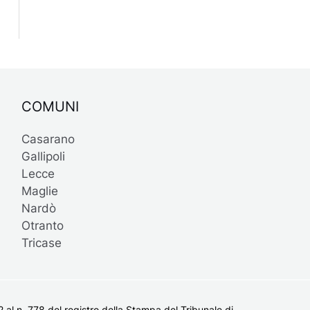
COMUNI
Casarano
Gallipoli
Lecce
Maglie
Nardò
Otranto
Tricase
al n. 778 del registro della Stampa del Tribunale di