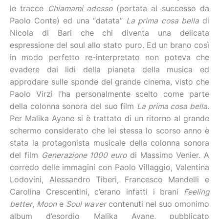
le tracce
Chiamami adesso
(portata al successo da
Paolo Conte) ed una “datata”
La prima cosa bella
di
Nicola di Bari che chi diventa una delicata
espressione del soul allo stato puro. Ed un brano così
in modo perfetto re-interpretato non poteva che
evadere dai lidi della pianeta della musica ed
approdare sulle sponde del grande cinema, visto che
Paolo Virzì l’ha personalmente scelto come parte
della colonna sonora del suo film
La prima cosa bella
.
Per Malika Ayane si è trattato di un ritorno al grande
schermo considerato che lei stessa lo scorso anno è
stata la protagonista musicale della colonna sonora
del film
Generazione 1000 euro
di Massimo Venier. A
corredo delle immagini con Paolo Villaggio, Valentina
Lodovini, Alessandro Tiberi, Francesco Mandelli e
Carolina Crescentini, c’erano infatti i brani
Feeling
better
,
Moon
e
Soul waver
contenuti nel suo omonimo
album d’esordio Malika Ayane, pubblicato