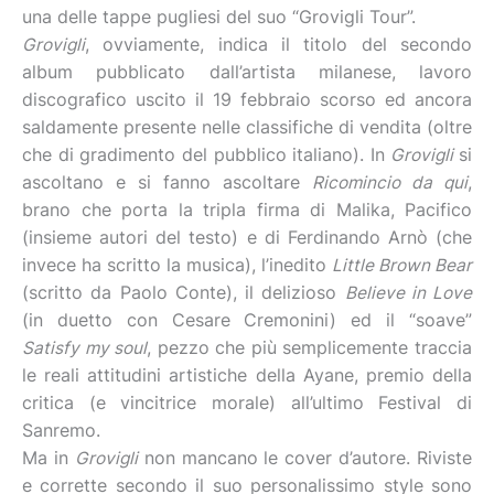
una delle tappe pugliesi del suo “Grovigli Tour”.
Grovigli
, ovviamente, indica il titolo del secondo
album pubblicato dall’artista milanese, lavoro
discografico uscito il 19 febbraio scorso ed ancora
saldamente presente nelle classifiche di vendita (oltre
che di gradimento del pubblico italiano). In
Grovigli
si
ascoltano e si fanno ascoltare
Ricomincio da qui
,
brano che porta la tripla firma di Malika, Pacifico
(insieme autori del testo) e di Ferdinando Arnò (che
invece ha scritto la musica), l’inedito
Little Brown Bear
(scritto da Paolo Conte), il delizioso
Believe in Love
(in duetto con Cesare Cremonini) ed il “soave”
Satisfy my soul
, pezzo che più semplicemente traccia
le reali attitudini artistiche della Ayane, premio della
critica (e vincitrice morale) all’ultimo Festival di
Sanremo.
Ma in
Grovigli
non mancano le cover d’autore. Riviste
e corrette secondo il suo personalissimo style sono