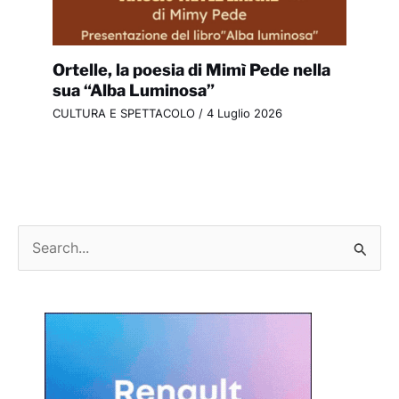
Ortelle, la poesia di Mimì Pede nella
sua “Alba Luminosa”
CULTURA E SPETTACOLO
/
4 Luglio 2026
C
e
r
c
a
: