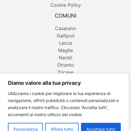
Cookie Policy
COMUNI
Casarano
Gallipoli
Lecce
Maglie
Nardò
Otranto
Tricase
Diamo valore alla tua privacy
Utilizziamo i cookie per migliorare la tua esperienza di
navigazione, offrirti pubblicità o contenuti personalizzati e
Copyright © 2026 Belpaese | Periodico d'informazione del
analizzare il nostro traffico. Cliccando “Accetta tutti”,
Salento - P.IVA 4637850753 - Testata registrata il 18 gennaio
acconsenti al nostro utilizzo dei cookie.
2002 al n. 778 del registro della Stampa del Tribunale di
Lecce | Credits:
Strategie digitali
Personalizza
Rifiuta tutto
Accettare tutto