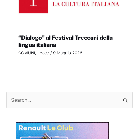
“Dialogo” al Festival Treccani della
lingua italiana
COMUNI
,
Lecce
/
9 Maggio 2026
C
e
r
c