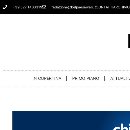
Vai
+39 327 1460319
redazione@belpaeseweb.it
CONTATTI
ARCHIVIO
al
contenuto
IN COPERTINA
PRIMO PIANO
ATTUALIT