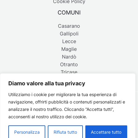
Cookie Policy
COMUNI
Casarano
Gallipoli
Lecce
Maglie
Nardò
Otranto
Tricase
Diamo valore alla tua privacy
Utilizziamo i cookie per migliorare la tua esperienza di
navigazione, offrirti pubblicità o contenuti personalizzati e
Copyright © 2026 Belpaese | Periodico d'informazione del
analizzare il nostro traffico. Cliccando “Accetta tutti”,
Salento - P.IVA 4637850753 - Testata registrata il 18 gennaio
acconsenti al nostro utilizzo dei cookie.
2002 al n. 778 del registro della Stampa del Tribunale di
Lecce | Credits:
Strategie digitali
Personalizza
Rifiuta tutto
Accettare tutto