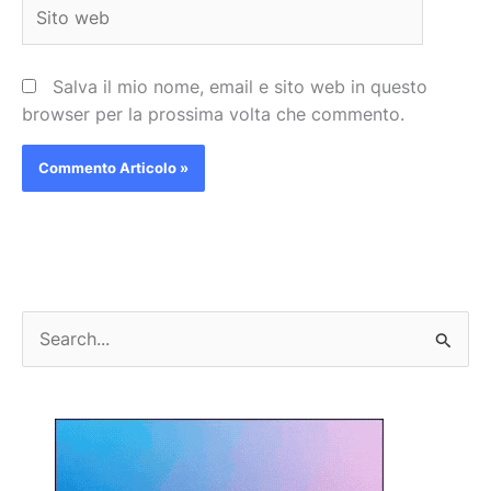
Sito
web
Salva il mio nome, email e sito web in questo
browser per la prossima volta che commento.
C
e
r
c
a