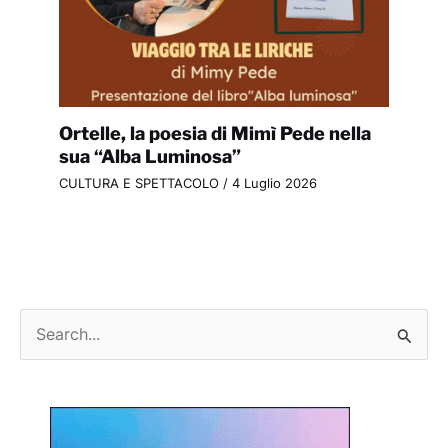
Ortelle, la poesia di Mimì Pede nella
sua “Alba Luminosa”
CULTURA E SPETTACOLO
/
4 Luglio 2026
C
e
r
c