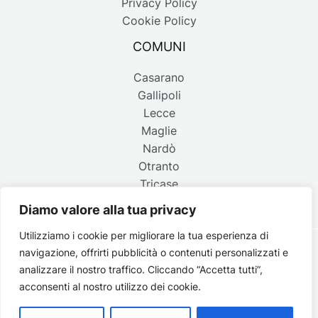
Privacy Policy
Cookie Policy
COMUNI
Casarano
Gallipoli
Lecce
Maglie
Nardò
Otranto
Tricase
Diamo valore alla tua privacy
Utilizziamo i cookie per migliorare la tua esperienza di
navigazione, offrirti pubblicità o contenuti personalizzati e
Copyright © 2026 Belpaese | Periodico d'informazione del
analizzare il nostro traffico. Cliccando “Accetta tutti”,
Salento - P.IVA 4637850753 - Testata registrata il 18 gennaio
acconsenti al nostro utilizzo dei cookie.
2002 al n. 778 del registro della Stampa del Tribunale di
Lecce | Credits:
Strategie digitali