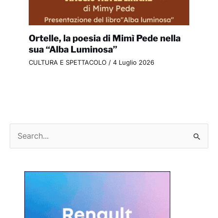
Ortelle, la poesia di Mimì Pede nella
sua “Alba Luminosa”
CULTURA E SPETTACOLO
/
4 Luglio 2026
C
e
r
c
a
: