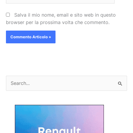
Salva il mio nome, email e sito web in questo
browser per la prossima volta che commento.
C
e
r
c
a
: