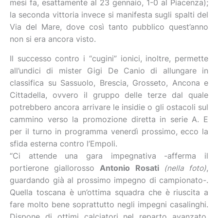
mesi fa, esattamente al 23 gennaio, 1-0 al Piacenza);
la seconda vittoria invece si manifesta sugli spalti del
Via del Mare, dove così tanto pubblico quest’anno
non si era ancora visto.
Il successo contro i “cugini” ionici, inoltre, permette
all’undici di mister Gigi De Canio di allungare in
classifica su Sassuolo, Brescia, Grosseto, Ancona e
Cittadella, ovvero il gruppo delle terze dal quale
potrebbero ancora arrivare le insidie o gli ostacoli sul
cammino verso la promozione diretta in serie A. E
per il turno in programma venerdì prossimo, ecco la
sfida esterna contro l’Empoli.
“Ci attende una gara impegnativa -afferma il
portierone giallorosso
Antonio Rosati
(nella foto)
,
guardando già al prossimo impegno di campionato-.
Quella toscana è un’ottima squadra che è riuscita a
fare molto bene soprattutto negli impegni casalinghi.
Dispone di ottimi calciatori nel reparto avanzato,