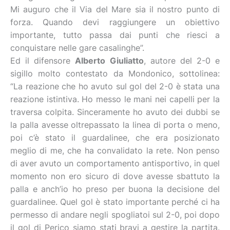
Mi auguro che il Via del Mare sia il nostro punto di
forza. Quando devi raggiungere un obiettivo
importante, tutto passa dai punti che riesci a
conquistare nelle gare casalinghe”.
Ed il difensore
Alberto Giuliatto
, autore del 2-0 e
sigillo molto contestato da Mondonico, sottolinea:
“La reazione che ho avuto sul gol del 2-0 è stata una
reazione istintiva. Ho messo le mani nei capelli per la
traversa colpita. Sinceramente ho avuto dei dubbi se
la palla avesse oltrepassato la linea di porta o meno,
poi c’è stato il guardalinee, che era posizionato
meglio di me, che ha convalidato la rete. Non penso
di aver avuto un comportamento antisportivo, in quel
momento non ero sicuro di dove avesse sbattuto la
palla e anch’io ho preso per buona la decisione del
guardalinee. Quel gol è stato importante perché ci ha
permesso di andare negli spogliatoi sul 2-0, poi dopo
il gol di Perico siamo stati bravi a gestire la partita.