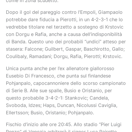
come in zona scudetto.
Dopo il gol del pareggio contro l’Empoli, Giampaolo
potrebbe dare fiducia a Pierotti, in un 4-2-3-1 che lo
vedrebbe titolare nel terzetto a sostegno di Krstovic
con Dorgu e Rafia, anche a causa dell’indisponibilità
di Banda. Questo uno dei probabili “undici” atteso per
stasera: Falcone; Guilbert, Gaspar, Baschirotto, Gallo;
Coulibaly, Ramadani; Dorgu, Rafia, Pierotti; Krstovic.
Unica punta anche per l’ex allenatore giallorosso
Eusebio Di Francesco, che punta sul finlandese
Pohjanpalo, capocannoniere dello scorso campionato
di Serie B. Alle sue spalle, Busio e Oristanio, per
questo probabile 3-4-2-1: Stankovic; Candela,
Svoboda, Idzes; Haps, Duncan, Nicolussi Caviglia,
Ellertsson; Busio, Oristanio; Pohjanpalo.
Fischio d’inizio alle ore 20:45. Allo stadio “Pier Luigi
Penzo” di Venezia arbitrerà il signor Luca Pairetto