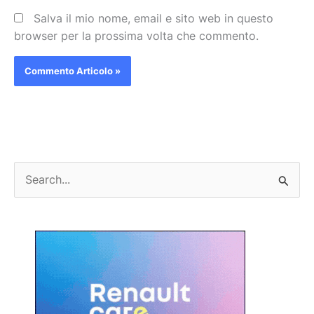
Salva il mio nome, email e sito web in questo
browser per la prossima volta che commento.
C
e
r
c
a
: