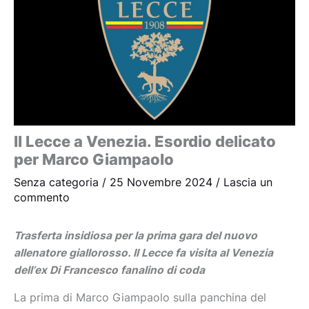
Il Lecce a Venezia. Esordio delicato
per Marco Giampaolo
Senza categoria
/
25 Novembre 2024
/
Lascia un
commento
Trasferta insidiosa per la prima gara del nuovo
allenatore giallorosso. Il Lecce fa visita al Venezia
dell’ex Di Francesco fanalino di coda
La prima di Marco Giampaolo sulla panchina del