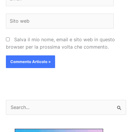
Sito
web
Salva il mio nome, email e sito web in questo
browser per la prossima volta che commento.
C
e
r