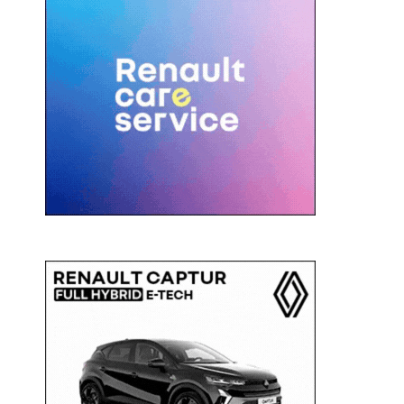
c
a
: