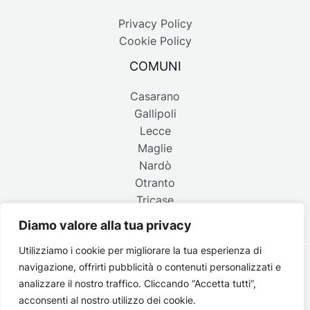
Privacy Policy
Cookie Policy
COMUNI
Casarano
Gallipoli
Lecce
Maglie
Nardò
Otranto
Tricase
Diamo valore alla tua privacy
Utilizziamo i cookie per migliorare la tua esperienza di
navigazione, offrirti pubblicità o contenuti personalizzati e
Copyright © 2026 Belpaese | Periodico d'informazione del
analizzare il nostro traffico. Cliccando “Accetta tutti”,
Salento - P.IVA 4637850753 - Testata registrata il 18 gennaio
acconsenti al nostro utilizzo dei cookie.
2002 al n. 778 del registro della Stampa del Tribunale di