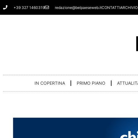
Vai
+39 327 1460319
redazione@belpaeseweb.it
CONTATTI
ARCHIVIO
al
contenuto
IN COPERTINA
PRIMO PIANO
ATTUALIT