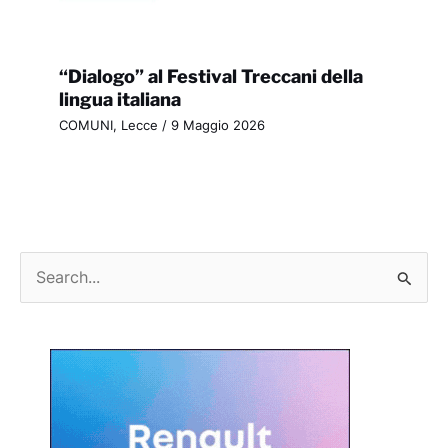
“Dialogo” al Festival Treccani della
lingua italiana
COMUNI
,
Lecce
/
9 Maggio 2026
C
e
r
c
a
: