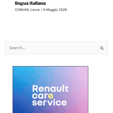
lingua italiana
COMUNI
,
Lecce
/
9 Maggio 2026
C
e
r
c
a
: