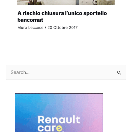
A rischio chiusura l’unico sportello
bancomat
Muro Leccese
/
20 Ottobre 2017
C
e
r
c
a
: