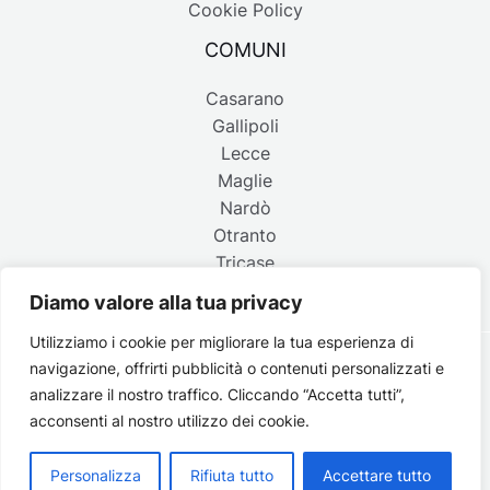
Cookie Policy
COMUNI
Casarano
Gallipoli
Lecce
Maglie
Nardò
Otranto
Tricase
Diamo valore alla tua privacy
Utilizziamo i cookie per migliorare la tua esperienza di
navigazione, offrirti pubblicità o contenuti personalizzati e
Copyright © 2026 Belpaese | Periodico d'informazione del
analizzare il nostro traffico. Cliccando “Accetta tutti”,
Salento - P.IVA 4637850753 - Testata registrata il 18 gennaio
acconsenti al nostro utilizzo dei cookie.
2002 al n. 778 del registro della Stampa del Tribunale di
Lecce | Credits:
Strategie digitali
Personalizza
Rifiuta tutto
Accettare tutto