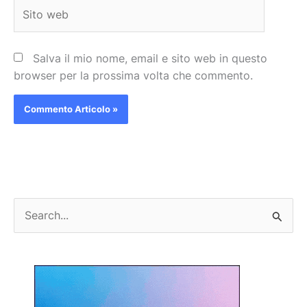
Sito
web
Salva il mio nome, email e sito web in questo
browser per la prossima volta che commento.
C
e
r
c
a