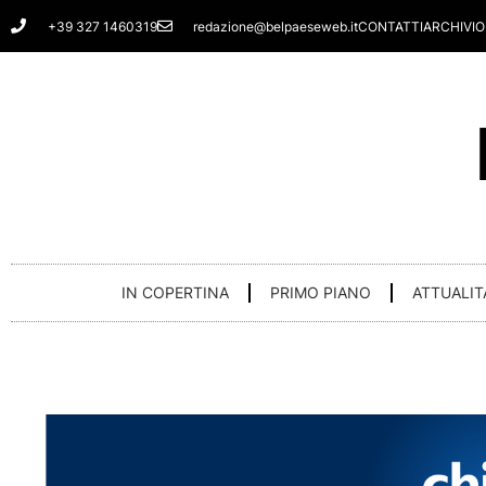
Vai
+39 327 1460319
redazione@belpaeseweb.it
CONTATTI
ARCHIVIO
al
contenuto
IN COPERTINA
PRIMO PIANO
ATTUALIT