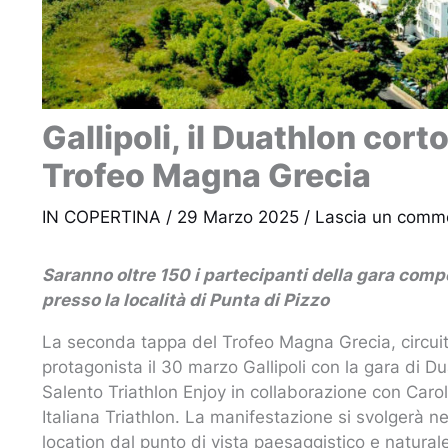
Gallipoli, il Duathlon cor
Trofeo Magna Grecia
IN COPERTINA
/
29 Marzo 2025
/
Lascia un comm
Saranno oltre 150 i partecipanti della gara comp
presso la località di Punta di Pizzo
La seconda tappa del Trofeo Magna Grecia, circuito 
protagonista il 30 marzo Gallipoli con la gara di Du
Salento Triathlon Enjoy in collaborazione con Carol
Italiana Triathlon. La manifestazione si svolgerà n
location dal punto di vista paesaggistico e natural