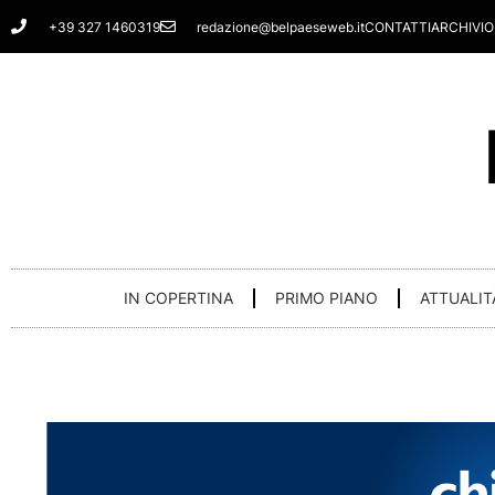
Vai
+39 327 1460319
redazione@belpaeseweb.it
CONTATTI
ARCHIVIO
al
contenuto
IN COPERTINA
PRIMO PIANO
ATTUALIT