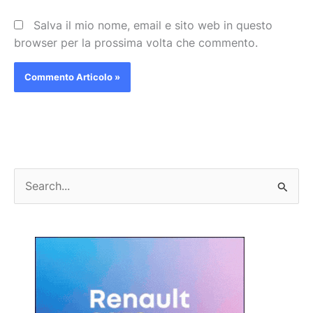
Salva il mio nome, email e sito web in questo
browser per la prossima volta che commento.
C
e
r
c
a
: