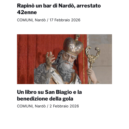
Rapinò un bar di Nardò, arrestato
42enne
COMUNI
,
Nardò
/
17 Febbraio 2026
Un libro su San Biagio e la
benedizione della gola
COMUNI
,
Nardò
/
2 Febbraio 2026