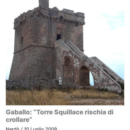
Gaballo: “Torre Squillace rischia di
crollare”
Nardò
/
10 Luglio 2009