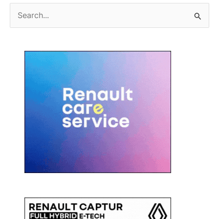
C
e
r
c
a
: