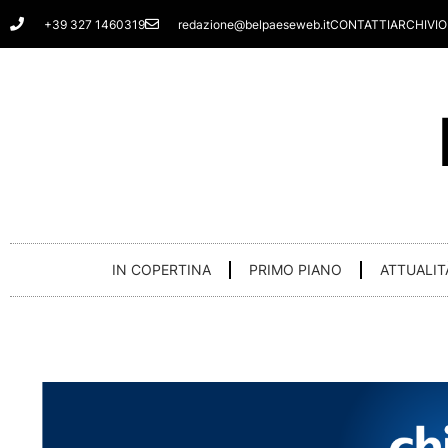
Vai
+39 327 1460319
redazione@belpaeseweb.it
CONTATTI
ARCHIVIO
al
contenuto
IN COPERTINA
PRIMO PIANO
ATTUALIT