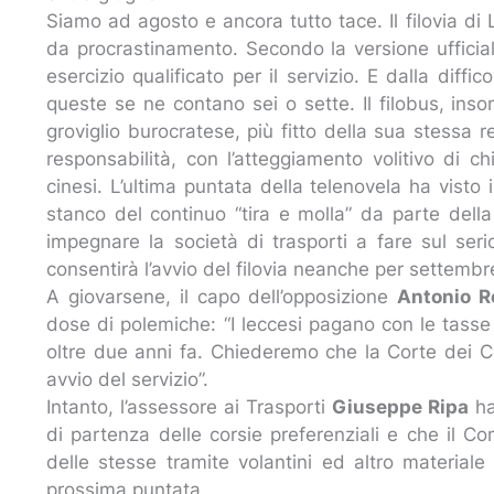
Siamo ad agosto e ancora tutto tace. Il filovia d
da procrastinamento. Secondo la versione ufficia
esercizio qualificato per il servizio. E dalla diffi
queste se ne contano sei o sette. Il filobus, inso
groviglio burocratese, più fitto della sua stessa 
responsabilità, con l’atteggiamento volitivo di
cinesi. L’ultima puntata della telenovela ha visto
stanco del continuo “tira e molla” da parte dell
impegnare la società di trasporti a fare sul seri
consentirà l’avvio del filovia neanche per settembr
A giovarsene, il capo dell’opposizione
Antonio R
dose di polemiche: “I leccesi pagano con le tasse
oltre due anni fa. Chiederemo che la Corte dei Co
avvio del servizio”.
Intanto, l’assessore ai Trasporti
Giuseppe Ripa
ha
di partenza delle corsie preferenziali e che il Co
delle stesse tramite volantini ed altro materia
prossima puntata.