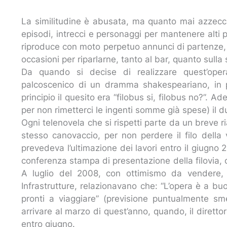
La similitudine è abusata, ma quanto mai azzeccat
episodi, intrecci e personaggi per mantenere alti 
riproduce con moto perpetuo annunci di partenze, 
occasioni per riparlarne, tanto al bar, quanto sulla
Da quando si decise di realizzare quest’oper
palcoscenico di un dramma shakespeariano, in p
principio il quesito era “filobus si, filobus no?”. 
per non rimetterci le ingenti somme già spese) il dub
Ogni telenovela che si rispetti parte da un breve 
stesso canovaccio, per non perdere il filo della v
prevedeva l’ultimazione dei lavori entro il giugno 2
conferenza stampa di presentazione della filovia, c
A luglio del 2008, con ottimismo da vendere, gli 
Infrastrutture, relazionavano che: “L’opera è a bu
pronti a viaggiare” (previsione puntualmente sme
arrivare al marzo di quest’anno, quando, il diretto
entro giugno.