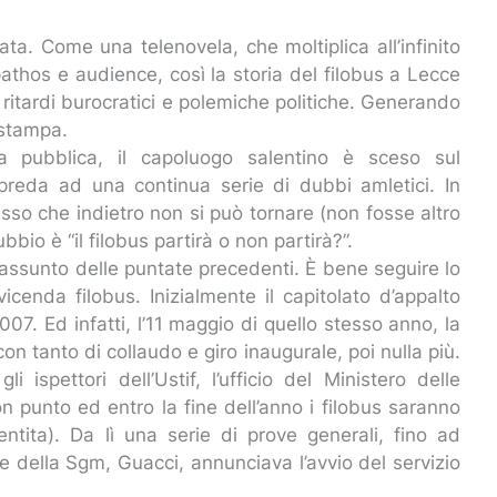
a. Come una telenovela, che moltiplica all’infinito
pathos e audience, così la storia del filobus a Lecce
ritardi burocratici e polemiche politiche. Generando
 stampa.
a pubblica, il capoluogo salentino è sceso sul
reda ad una continua serie di dubbi amletici. In
Adesso che indietro non si può tornare (non fosse altro
bio è “il filobus partirà o non partirà?”.
riassunto delle puntate precedenti. È bene seguire lo
icenda filobus. Inizialmente il capitolato d’appalto
007. Ed infatti, l’11 maggio di quello stesso anno, la
on tanto di collaudo e giro inaugurale, poi nulla più.
ispettori dell’Ustif, l’ufficio del Ministero delle
on punto ed entro la fine dell’anno i filobus saranno
ntita). Da lì una serie di prove generali, fino ad
re della Sgm, Guacci, annunciava l’avvio del servizio