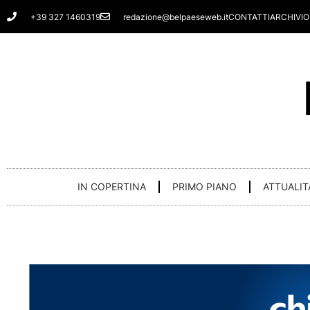
Vai
+39 327 1460319
redazione@belpaeseweb.it
CONTATTI
ARCHIVIO
al
contenuto
IN COPERTINA
PRIMO PIANO
ATTUALIT