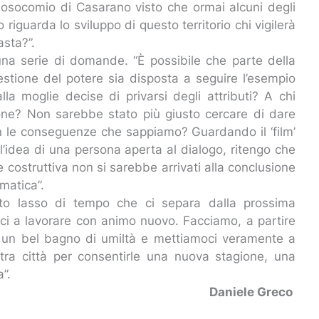
 nosocomio di Casarano visto che ormai alcuni degli
o riguarda lo sviluppo di questo territorio chi vigilerà
asta?”.
una serie di domande. “È possibile che parte della
gestione del potere sia disposta a seguire l’esempio
lla moglie decise di privarsi degli attributi? A chi
one? Non sarebbe stato più giusto cercare di dare
n le conseguenze che sappiamo? Guardando il ‘film’
l’idea di una persona aperta al dialogo, ritengo che
e costruttiva non si sarebbe arrivati alla conclusione
matica”.
esto lasso di tempo che ci separa dalla prossima
i a lavorare con animo nuovo. Facciamo, a partire
o-, un bel bagno di umiltà e mettiamoci veramente a
stra città per consentirle una nuova stagione, una
”.
Daniele Greco