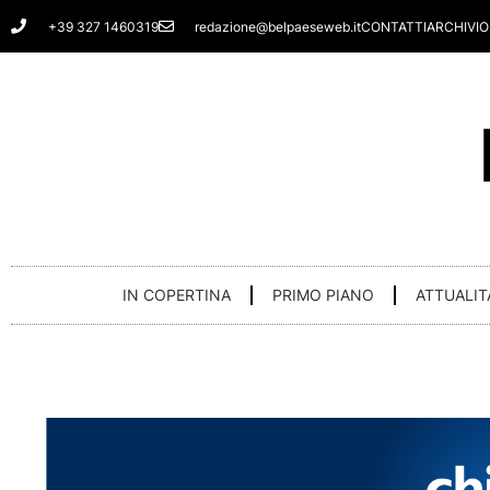
Vai
+39 327 1460319
redazione@belpaeseweb.it
CONTATTI
ARCHIVIO
al
contenuto
IN COPERTINA
PRIMO PIANO
ATTUALIT