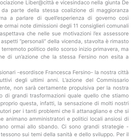
sociazione Liber@città e vicesindaco nella giunta De
 da parte della stessa coalizione di maggioranza
orna a parlare di quell’esperienza di governo così
ormai note dimissioni degli 11 consiglieri comunali
 aspettava che nelle sue motivazioni l’ex assessore
 aspetti “personali” della vicenda, stavolta è rimasto
l terremoto politico dello scorso inizio primavera, ma
e di un’azione che la stessa Fersino non esita a
sionari -esordisce Francesca Fersino- la nostra città
ttivi degli ultimi anni. L’azione del Commissario
arente, non sarà certamente propulsiva per la nostra
 di grandi trasformazioni quale quello che stiamo
roprio questa, infatti, la sensazione di molti nostri
tori per i tanti problemi che li attanagliano e che si
he animano amministratori e politici locali ansiosi di
ano ormai allo sbando. Ci sono grandi strategie -
tessono sui temi della sanità e dello sviluppo. Per il