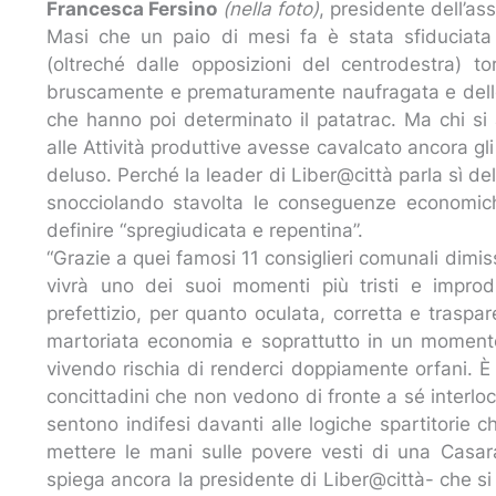
Francesca Fersino
(nella foto)
, presidente dell’as
Masi che un paio di mesi fa è stata sfiduciata
(oltreché dalle opposizioni del centrodestra) t
bruscamente e prematuramente naufragata e delle 
che hanno poi determinato il patatrac. Ma chi si
alle Attività produttive avesse cavalcato ancora gli
deluso. Perché la leader di Liber@città parla sì de
snocciolando stavolta le conseguenze economich
definire “spregiudicata e repentina”.
“Grazie a quei famosi 11 consiglieri comunali dimis
vivrà uno dei suoi momenti più tristi e improdu
prefettizio, per quanto oculata, corretta e trasp
martoriata economia e soprattutto in un momento
vivendo rischia di renderci doppiamente orfani. È p
concittadini che non vedono di fronte a sé interlocu
sentono indifesi davanti alle logiche spartitorie c
mettere le mani sulle povere vesti di una Casar
spiega ancora la presidente di Liber@città- che si 