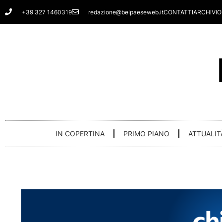
Vai
+39 327 1460319
redazione@belpaeseweb.it
CONTATTI
ARCHIVIO
al
contenuto
IN COPERTINA
PRIMO PIANO
ATTUALIT