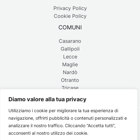
Privacy Policy
Cookie Policy
COMUNI
Casarano
Gallipoli
Lecce
Maglie
Nardò
Otranto
Tricase
Diamo valore alla tua privacy
Utilizziamo i cookie per migliorare la tua esperienza di
navigazione, offrirti pubblicità o contenuti personalizzati e
Copyright © 2026 Belpaese | Periodico d'informazione del
analizzare il nostro traffico. Cliccando “Accetta tutti”,
Salento - P.IVA 4637850753 - Testata registrata il 18 gennaio
acconsenti al nostro utilizzo dei cookie.
2002 al n. 778 del registro della Stampa del Tribunale di