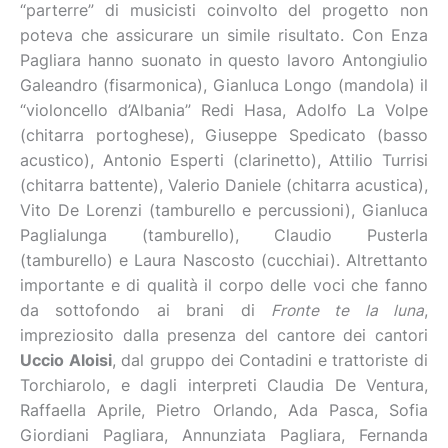
“parterre” di musicisti coinvolto del progetto non
poteva che assicurare un simile risultato. Con Enza
Pagliara hanno suonato in questo lavoro Antongiulio
Galeandro (fisarmonica), Gianluca Longo (mandola) il
“violoncello d’Albania” Redi Hasa, Adolfo La Volpe
(chitarra portoghese), Giuseppe Spedicato (basso
acustico), Antonio Esperti (clarinetto), Attilio Turrisi
(chitarra battente), Valerio Daniele (chitarra acustica),
Vito De Lorenzi (tamburello e percussioni), Gianluca
Paglialunga (tamburello), Claudio Pusterla
(tamburello) e Laura Nascosto (cucchiai). Altrettanto
importante e di qualità il corpo delle voci che fanno
da sottofondo ai brani di
Fronte te la luna
,
impreziosito dalla presenza del cantore dei cantori
Uccio Aloisi
, dal gruppo dei Contadini e trattoriste di
Torchiarolo, e dagli interpreti Claudia De Ventura,
Raffaella Aprile, Pietro Orlando, Ada Pasca, Sofia
Giordiani Pagliara, Annunziata Pagliara, Fernanda