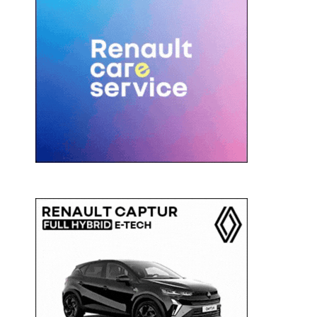
c
a
: