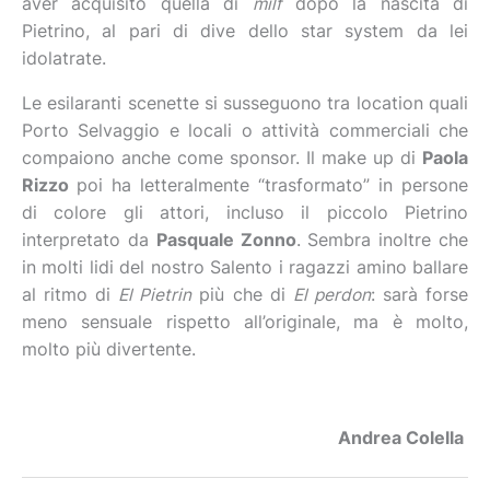
aver acquisito quella di
milf
dopo la nascita di
Pietrino, al pari di dive dello star system da lei
idolatrate.
Le esilaranti scenette si susseguono tra location quali
Porto Selvaggio e locali o attività commerciali che
compaiono anche come sponsor. Il make up di
Paola
Rizzo
poi ha letteralmente “trasformato” in persone
di colore gli attori, incluso il piccolo Pietrino
interpretato da
Pasquale Zonno
. Sembra inoltre che
in molti lidi del nostro Salento i ragazzi amino ballare
al ritmo di
El Pietrin
più che di
El perdon
: sarà forse
meno sensuale rispetto all’originale, ma è molto,
molto più divertente.
Andrea Colella