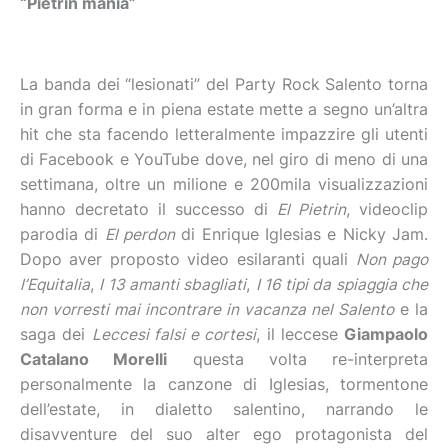
“Pietrin mania”
La banda dei “lesionati” del Party Rock Salento torna
in gran forma e in piena estate mette a segno un’altra
hit che sta facendo letteralmente impazzire gli utenti
di Facebook e YouTube dove, nel giro di meno di una
settimana, oltre un milione e 200mila visualizzazioni
hanno decretato il successo di
El Pietrin
, videoclip
parodia di
El perdon
di Enrique Iglesias e Nicky Jam.
Dopo aver proposto video esilaranti quali
Non pago
l’Equitalia
,
I 13 amanti sbagliati
,
I 16 tipi da spiaggia che
non vorresti mai incontrare in vacanza nel Salento
e la
saga dei
Leccesi falsi e cortesi
, il leccese
Giampaolo
Catalano Morelli
questa volta re-interpreta
personalmente la canzone di Iglesias, tormentone
dell’estate, in dialetto salentino, narrando le
disavventure del suo alter ego protagonista del