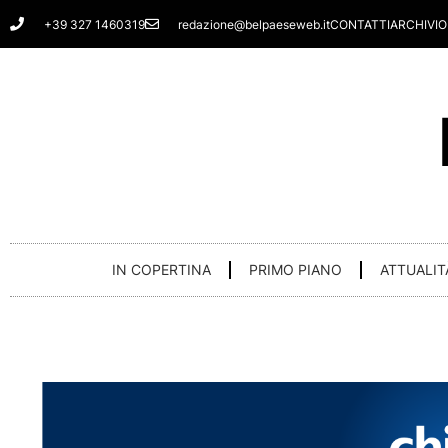
Vai
+39 327 1460319
redazione@belpaeseweb.it
CONTATTI
ARCHIVIO
al
contenuto
IN COPERTINA
PRIMO PIANO
ATTUALIT