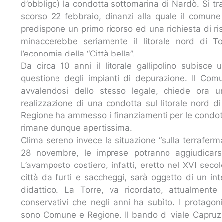
d’obbligo) la condotta sottomarina di Nardò. Si tr
scorso 22 febbraio, dinanzi alla quale il comune
predispone un primo ricorso ed una richiesta di 
minaccerebbe seriamente il litorale nord di T
l’economia della “Città bella”.
Da circa 10 anni il litorale gallipolino subis
questione degli impianti di depurazione. Il Comu
avvalendosi dello stesso legale, chiede ora u
realizzazione di una condotta sul litorale nord di
Regione ha ammesso i finanziamenti per le condot
rimane dunque apertissima.
Clima sereno invece la situazione “sulla terrafer
28 novembre, le imprese potranno aggiudicarsi
L’avamposto costiero, infatti, eretto nel XVI seco
città da furti e saccheggi, sarà oggetto di un i
didattico. La Torre, va ricordato, attualmente 
conservativi che negli anni ha subìto. I protagonis
sono Comune e Regione. Il bando di viale Capruzz