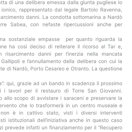
atta di una delibera emessa dalla giunta pugliese lo
 ionico, rappresentato dal legale Bartolo Ravenna,
risarcimento danni. La condotta sottomarina a Nardò
orre Sabea, con nefaste ripercussioni anche per
ce una sostanziale empasse per quanto riguarda la
ne ha così deciso di reiterare il ricorso al Tar e,
n risarcimento danni per l’inerzia nella mancata
 Gallipoli e l’annullamento della delibera con cui la
te di Nardò, Porto Cesareo e Otranto. La questione
ma”: qui, grazie ad un bando in scadenza il prossimo
 i lavori per il restauro di Torre San Giovanni.
lo allo scopo di avvistare i saraceni e preservare la
ntervento che lo trasformerà in un centro museale e
non è in cattivo stato, visti i diversi interventi
ti istituzionali dell’iniziativa anche in questo caso
i prevede infatti un finanziamento per il “Recupero