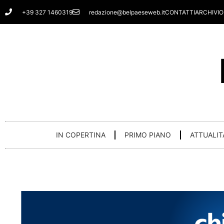
Vai
+39 327 1460319
redazione@belpaeseweb.it
CONTATTI
ARCHIVIO
al
contenuto
IN COPERTINA
PRIMO PIANO
ATTUALIT