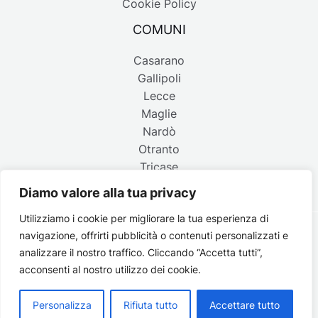
Cookie Policy
COMUNI
Casarano
Gallipoli
Lecce
Maglie
Nardò
Otranto
Tricase
Diamo valore alla tua privacy
Utilizziamo i cookie per migliorare la tua esperienza di
navigazione, offrirti pubblicità o contenuti personalizzati e
Copyright © 2026 Belpaese | Periodico d'informazione del
analizzare il nostro traffico. Cliccando “Accetta tutti”,
Salento - P.IVA 4637850753 - Testata registrata il 18 gennaio
acconsenti al nostro utilizzo dei cookie.
2002 al n. 778 del registro della Stampa del Tribunale di
Lecce | Credits:
Strategie digitali
Personalizza
Rifiuta tutto
Accettare tutto