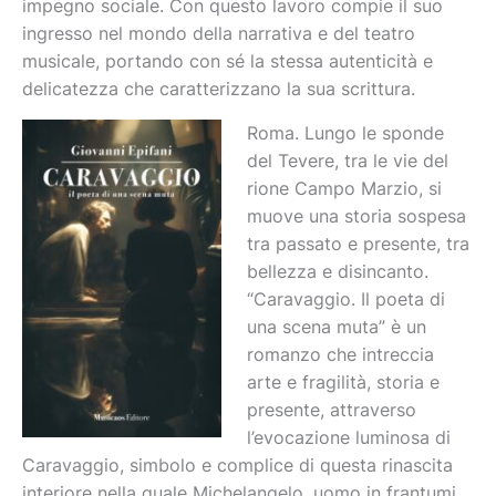
impegno sociale. Con questo lavoro compie il suo
ingresso nel mondo della narrativa e del teatro
musicale, portando con sé la stessa autenticità e
delicatezza che caratterizzano la sua scrittura.
Roma. Lungo le sponde
del Tevere, tra le vie del
rione Campo Marzio, si
muove una storia sospesa
tra passato e presente, tra
bellezza e disincanto.
“Caravaggio. Il poeta di
una scena muta” è un
romanzo che intreccia
arte e fragilità, storia e
presente, attraverso
l’evocazione luminosa di
Caravaggio, simbolo e complice di questa rinascita
interiore nella quale Michelangelo, uomo in frantumi,