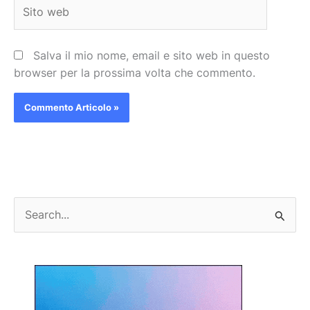
Sito
web
Salva il mio nome, email e sito web in questo
browser per la prossima volta che commento.
C
e
r
c
a