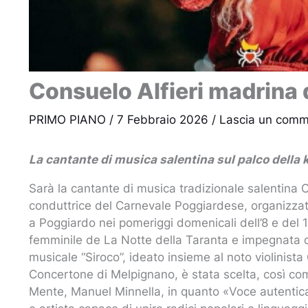
Consuelo Alfieri madrina 
PRIMO PIANO
/
7 Febbraio 2026
/
Lascia un com
La cantante di musica salentina sul palco della k
Sarà la cantante di musica tradizionale salentina C
conduttrice del Carnevale Poggiardese, organizzat
a Poggiardo nei pomeriggi domenicali dell’8 e del 
femminile de La Notte della Taranta e impegnata d
musicale “Siroco”, ideato insieme al noto violinista
Concertone di Melpignano, è stata scelta, così com
Mente, Manuel Minnella, in quanto «Voce autentica d