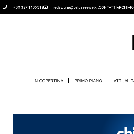
Vai
+39 327 1460319
redazione@belpaeseweb.it
CONTATTI
ARCHIVIO
al
contenuto
IN COPERTINA
PRIMO PIANO
ATTUALIT