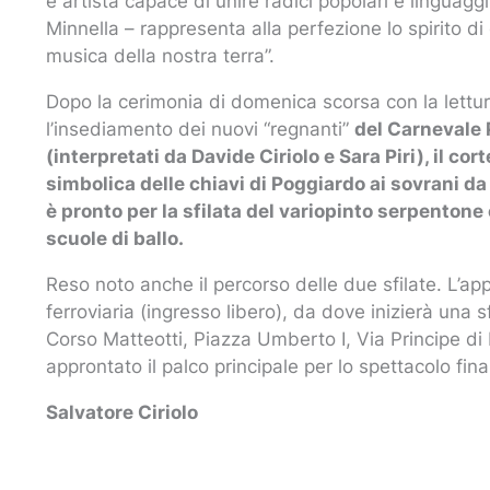
e artista capace di unire radici popolari e linguag
Minnella – rappresenta alla perfezione lo spirito di 
musica della nostra terra”.
Dopo la cerimonia di domenica scorsa con la lettura
l’insediamento dei nuovi “regnanti”
del Carnevale 
(interpretati da Davide Ciriolo e Sara Piri), il co
simbolica delle chiavi di Poggiardo ai sovrani da
è pronto per la sfilata
del variopinto serpentone c
scuole di ballo.
Reso noto anche il percorso delle due sfilate. L’a
ferroviaria (ingresso libero), da dove inizierà una 
Corso Matteotti, Piazza Umberto I, Via Principe di
approntato il palco principale per lo spettacolo fina
Salvatore Ciriolo