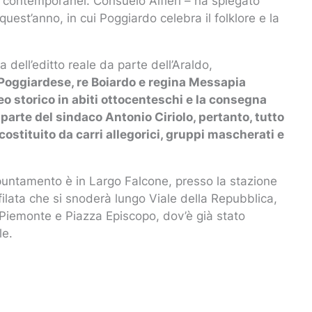
gi contemporanei. Consuelo Alfieri – ha spiegato
quest’anno, in cui Poggiardo celebra il folklore e la
 dell’editto reale da parte dell’Araldo,
Poggiardese, re Boiardo e regina Messapia
rteo storico in abiti ottocenteschi e la consegna
 parte del sindaco Antonio Ciriolo,
pertanto, tutto
ostituito da carri allegorici, gruppi mascherati e
ppuntamento è in Largo Falcone, presso la stazione
sfilata che si snoderà lungo Viale della Repubblica,
 Piemonte e Piazza Episcopo, dov’è già stato
le.