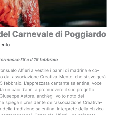
del Carnevale di Poggiardo
mento
ermesse l’8 e il 15 febbraio
onsuelo Alfieri a vestire i panni di madrina e co-
o dall’associazione Creativa-Mente, che si svolgerà
15 febbraio. L’apprezzata cantante salentina, voce
a un paio d’anni a promuovere il suo progetto
 Giuseppe Astore, anch’egli volto noto del
e spiega il presidente dell’associazione Creativa-
ella tradizione salentina, interprete della pizzica