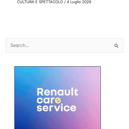
CULTURA E SPETTACOLO
/
4 Luglio 2026
C
e
r
c
a
: