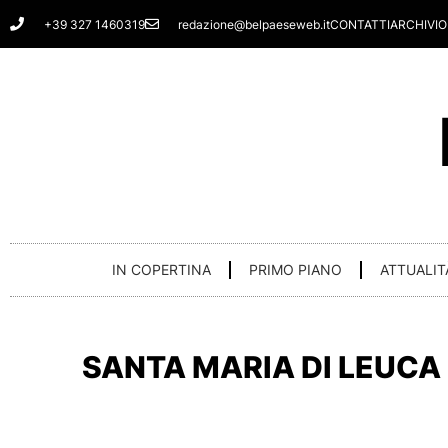
Vai
+39 327 1460319
redazione@belpaeseweb.it
CONTATTI
ARCHIVIO
al
contenuto
IN COPERTINA
PRIMO PIANO
ATTUALIT
SANTA MARIA DI LEUCA